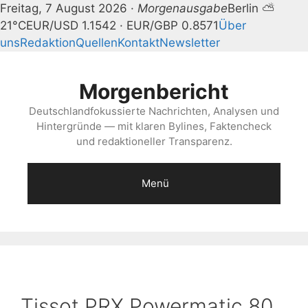
Freitag, 7 August 2026 ·
Morgenausgabe
Berlin ⛅
21°C
EUR/USD 1.1542 · EUR/GBP 0.8571
Über
uns
Redaktion
Quellen
Kontakt
Newsletter
Zum
Inhalt
Morgenbericht
springen
Deutschlandfokussierte Nachrichten, Analysen und
Hintergründe — mit klaren Bylines, Faktencheck
und redaktioneller Transparenz.
Menü
Tissot PRX Powermatic 80