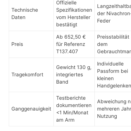
Offizielle
Langzeithaltba
Technische
Spezifikationen
der Nivachron
Daten
vom Hersteller
Feder
bestätigt
Ab 652,50 €
Preisstabilität
Preis
für Referenz
dem
T137.407
Gebrauchtmar
Individuelle
Gewicht 130 g,
Passform bei
Tragekomfort
integriertes
kleinen
Band
Handgelenke
Testberichte
Abweichung n
dokumentieren
Ganggenauigkeit
mehreren Jah
<1 Min/Monat
Nutzung
am Arm