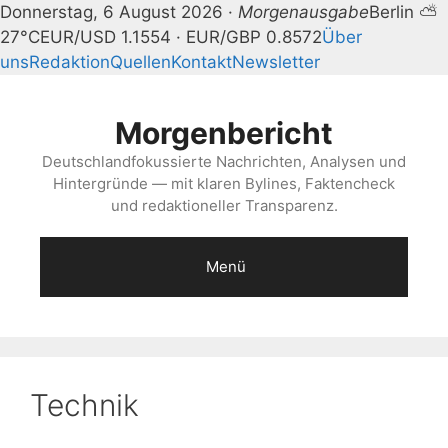
Donnerstag, 6 August 2026 ·
Morgenausgabe
Berlin ⛅
27°C
EUR/USD 1.1554 · EUR/GBP 0.8572
Über
uns
Redaktion
Quellen
Kontakt
Newsletter
Zum
Inhalt
Morgenbericht
springen
Deutschlandfokussierte Nachrichten, Analysen und
Hintergründe — mit klaren Bylines, Faktencheck
und redaktioneller Transparenz.
Menü
Technik