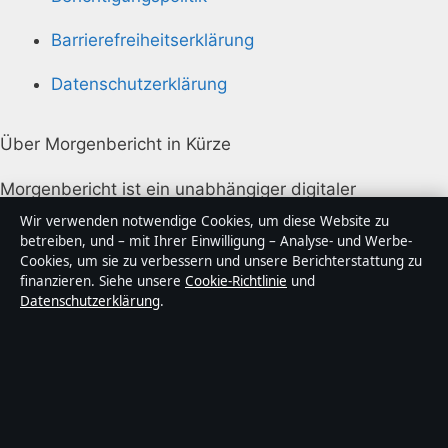
Barrierefreiheitserklärung
Datenschutzerklärung
Über Morgenbericht in Kürze
Morgenbericht ist ein unabhängiger digitaler
Nachrichtenanbieter mit Fokus auf Politik, Wirtschaft,
Wir verwenden notwendige Cookies, um diese Website zu
Technik und Gesellschaft in Deutschland. Jeder Artikel
betreiben, und – mit Ihrer Einwilligung – Analyse- und Werbe-
Cookies, um sie zu verbessern und unsere Berichterstattung zu
trägt eine Byline, wird von einem Redakteur geprüft
finanzieren. Siehe unsere
Cookie-Richtlinie
und
und vor der Veröffentlichung faktengecheckt.
Datenschutzerklärung
.
Die Inhalte dienen ausschließlich der allgemeinen
Information. Allgemeine Anfragen:
info@morgenbericht.de
. Berichtigungen:
corrections@morgenbericht.de
.