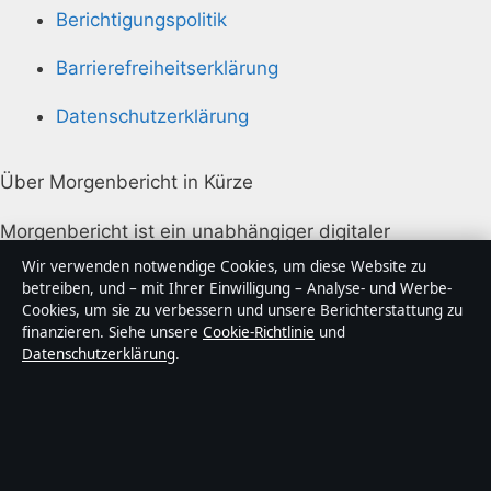
Berichtigungspolitik
Barrierefreiheitserklärung
Datenschutzerklärung
Über Morgenbericht in Kürze
Morgenbericht ist ein unabhängiger digitaler
Nachrichtenanbieter mit Fokus auf Politik, Wirtschaft,
Wir verwenden notwendige Cookies, um diese Website zu
Technik und Gesellschaft in Deutschland. Jeder Artikel
betreiben, und – mit Ihrer Einwilligung – Analyse- und Werbe-
Cookies, um sie zu verbessern und unsere Berichterstattung zu
trägt eine Byline, wird von einem Redakteur geprüft
finanzieren. Siehe unsere
Cookie-Richtlinie
und
und vor der Veröffentlichung faktengecheckt.
Datenschutzerklärung
.
Die Inhalte dienen ausschließlich der allgemeinen
Information. Allgemeine Anfragen:
info@morgenbericht.de
. Berichtigungen: