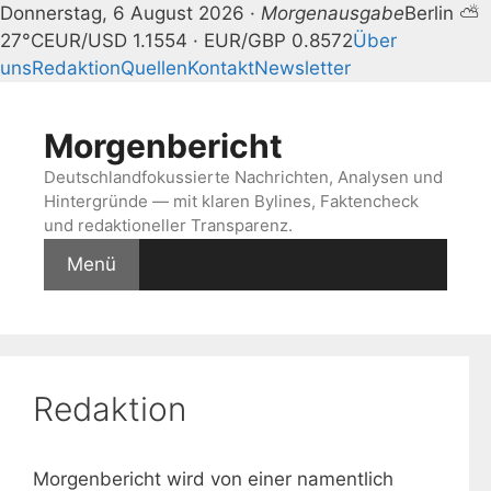
Donnerstag, 6 August 2026 ·
Morgenausgabe
Berlin ⛅
27°C
EUR/USD 1.1554 · EUR/GBP 0.8572
Über
uns
Redaktion
Quellen
Kontakt
Newsletter
Zum
Inhalt
Morgenbericht
springen
Deutschlandfokussierte Nachrichten, Analysen und
Hintergründe — mit klaren Bylines, Faktencheck
und redaktioneller Transparenz.
Menü
Redaktion
Morgenbericht wird von einer namentlich