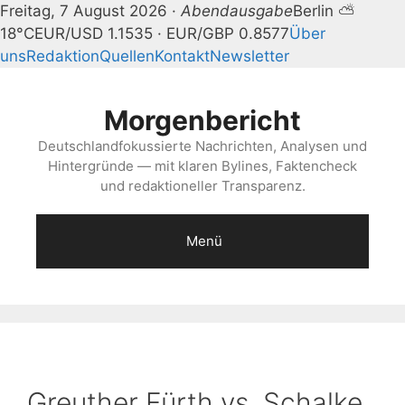
Freitag, 7 August 2026 ·
Abendausgabe
Berlin ⛅
18°C
EUR/USD 1.1535 · EUR/GBP 0.8577
Über
uns
Redaktion
Quellen
Kontakt
Newsletter
Zum
Inhalt
Morgenbericht
springen
Deutschlandfokussierte Nachrichten, Analysen und
Hintergründe — mit klaren Bylines, Faktencheck
und redaktioneller Transparenz.
Menü
Greuther Fürth vs. Schalke