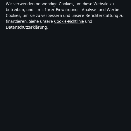
Nachrichtenanbieter mit Fokus auf Politik, Wirtschaft,
Wir verwenden notwendige Cookies, um diese Website zu
Technik und Gesellschaft in Deutschland. Jeder Artikel
betreiben, und – mit Ihrer Einwilligung – Analyse- und Werbe-
Cookies, um sie zu verbessern und unsere Berichterstattung zu
trägt eine Byline, wird von einem Redakteur geprüft
finanzieren. Siehe unsere
Cookie-Richtlinie
und
und vor der Veröffentlichung faktengecheckt.
Datenschutzerklärung
.
Die Inhalte dienen ausschließlich der allgemeinen
Information. Allgemeine Anfragen:
info@morgenbericht.de
. Berichtigungen:
corrections@morgenbericht.de
.
Herausgeber:
Morgenberich Media Ltd., Valletta ·
Verantwortlicher Herausgeber:
Christian Busch,
Chefredakteur · Malta Business Registry C 92009
© 2026 Morgenbericht · Morgenberich Media Ltd. ·
So prüfen wir unsere Berichterstattung
·
WorldRSS