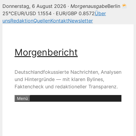
Donnerstag, 6 August 2026 ·
Morgenausgabe
Berlin
25°C
EUR/USD 1.1554 · EUR/GBP 0.8572
Über
uns
Redaktion
Quellen
Kontakt
Newsletter
Zum
Inhalt
springen
Morgenbericht
Deutschlandfokussierte Nachrichten, Analysen
und Hintergründe — mit klaren Bylines,
Faktencheck und redaktioneller Transparenz.
Menü