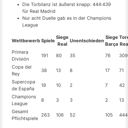
Die Torbilanz ist äußerst knapp: 444:439
für Real Madrid
Nur acht Duelle gab es in der Champions
League
Siege
Siege
Tor
Wettbewerb
Spiele
Unentschieden
Real
Barça
Rea
Primera
191
80
35
76
309
División
Copa del
38
13
8
17
71
Rey
Supercopa
19
10
2
7
42
de España
Champions
8
3
3
2
13
League
Gesamt
263
106
52
105
444
Pflichtspiele