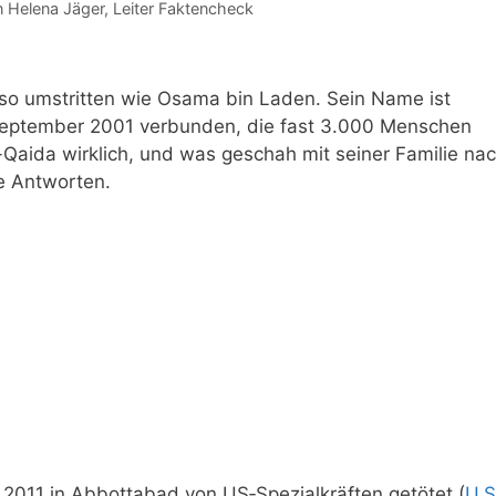
n
Helena Jäger
, Leiter Faktencheck
 so umstritten wie Osama bin Laden. Sein Name ist
September 2001 verbunden, die fast 3.000 Menschen
-Qaida wirklich, und was geschah mit seiner Familie na
te Antworten.
011 in Abbottabad von US‑Spezialkräften getötet (
U.S