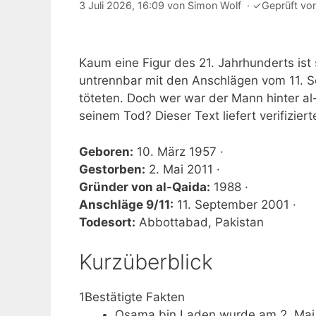
3 Juli 2026, 16:09
von
Simon Wolf
·
✓
Geprüft vo
Kaum eine Figur des 21. Jahrhunderts ist
untrennbar mit den Anschlägen vom 11. 
töteten. Doch wer war der Mann hinter al
seinem Tod? Dieser Text liefert verifizier
Geboren:
10. März 1957 ·
Gestorben:
2. Mai 2011 ·
Gründer von al-Qaida:
1988 ·
Anschläge 9/11:
11. September 2001 ·
Todesort:
Abbottabad, Pakistan
Kurzüberblick
1
Bestätigte Fakten
Osama bin Laden wurde am 2. Mai 2