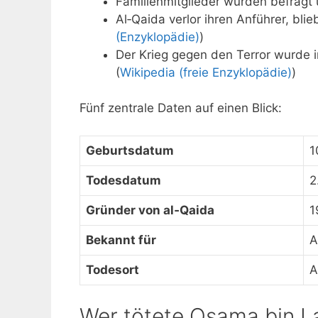
Familienmitglieder wurden befragt 
Al‑Qaida verlor ihren Anführer, bli
(Enzyklopädie)
)
Der Krieg gegen den Terror wurde 
(
Wikipedia (freie Enzyklopädie)
)
Fünf zentrale Daten auf einen Blick:
Geburtsdatum
1
Todesdatum
2
Gründer von al‑Qaida
1
Bekannt für
A
Todesort
A
Wer tötete Osama bin L