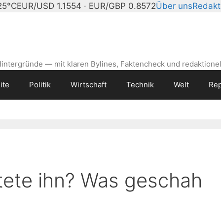
25°C
EUR/USD 1.1554 · EUR/GBP 0.8572
Über uns
Redakt
intergründe — mit klaren Bylines, Faktencheck und redaktionel
ite
Politik
Wirtschaft
Technik
Welt
Rep
tete ihn? Was geschah