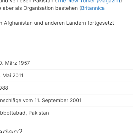
und verließen Pakistan (
The New Yorker (Magazin)
)
eb aber als Organisation bestehen (
Britannica
in Afghanistan und anderen Ländern fortgesetzt
0. März 1957
. Mai 2011
988
nschläge vom 11. September 2001
bbottabad, Pakistan
aden?