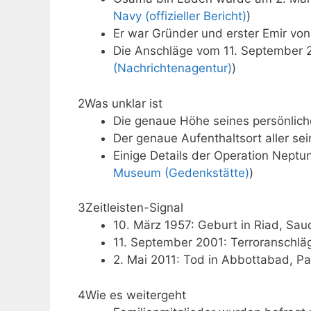
Navy (offizieller Bericht)
)
Er war Gründer und erster Emir von
Die Anschläge vom 11. September 2
(Nachrichtenagentur)
)
2
Was unklar ist
Die genaue Höhe seines persönlic
Der genaue Aufenthaltsort aller sei
Einige Details der Operation Neptu
Museum (Gedenkstätte)
)
3
Zeitleisten-Signal
10. März 1957: Geburt in Riad, Sau
11. September 2001: Terroranschlä
2. Mai 2011: Tod in Abbottabad, Pa
4
Wie es weitergeht