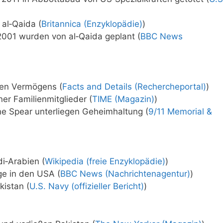
 al‑Qaida (
Britannica (Enzyklopädie)
)
001 wurden von al‑Qaida geplant (
BBC News
hen Vermögens (
Facts and Details (Rechercheportal)
)
ner Familienmitglieder (
TIME (Magazin)
)
ne Spear unterliegen Geheimhaltung (
9/11 Memorial &
di‑Arabien (
Wikipedia (freie Enzyklopädie)
)
ge in den USA (
BBC News (Nachrichtenagentur)
)
kistan (
U.S. Navy (offizieller Bericht)
)