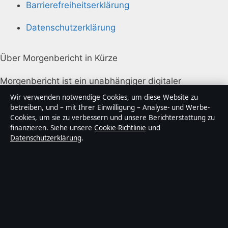
Barrierefreiheitserklärung
Datenschutzerklärung
Über Morgenbericht in Kürze
Morgenbericht ist ein unabhängiger digitaler
Nachrichtenanbieter mit Fokus auf Politik, Wirtschaft,
Wir verwenden notwendige Cookies, um diese Website zu
Technik und Gesellschaft in Deutschland. Jeder Artikel
betreiben, und – mit Ihrer Einwilligung – Analyse- und Werbe-
Cookies, um sie zu verbessern und unsere Berichterstattung zu
trägt eine Byline, wird von einem Redakteur geprüft
finanzieren. Siehe unsere
Cookie-Richtlinie
und
und vor der Veröffentlichung faktengecheckt.
Datenschutzerklärung
.
Die Inhalte dienen ausschließlich der allgemeinen
Information. Allgemeine Anfragen:
info@morgenbericht.de
. Berichtigungen:
corrections@morgenbericht.de
.