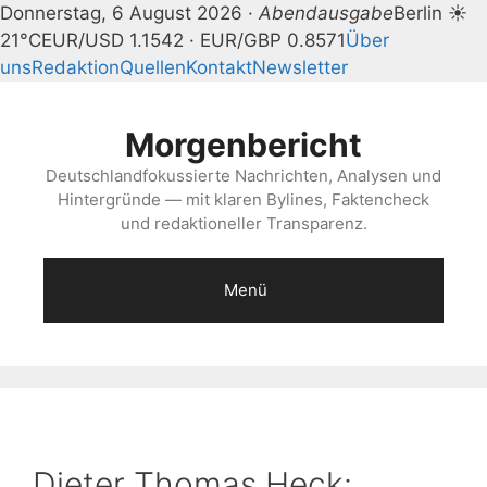
Donnerstag, 6 August 2026 ·
Abendausgabe
Berlin ☀
21°C
EUR/USD 1.1542 · EUR/GBP 0.8571
Über
uns
Redaktion
Quellen
Kontakt
Newsletter
Zum
Inhalt
Morgenbericht
springen
Deutschlandfokussierte Nachrichten, Analysen und
Hintergründe — mit klaren Bylines, Faktencheck
und redaktioneller Transparenz.
Menü
Dieter Thomas Heck: