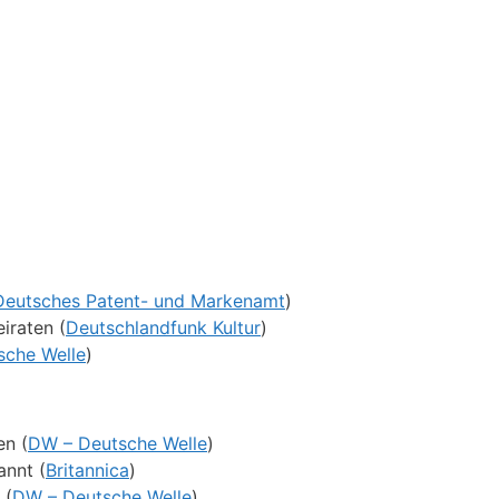
eutsches Patent- und Markenamt
)
iraten (
Deutschlandfunk Kultur
)
sche Welle
)
en (
DW – Deutsche Welle
)
annt (
Britannica
)
 (
DW – Deutsche Welle
)