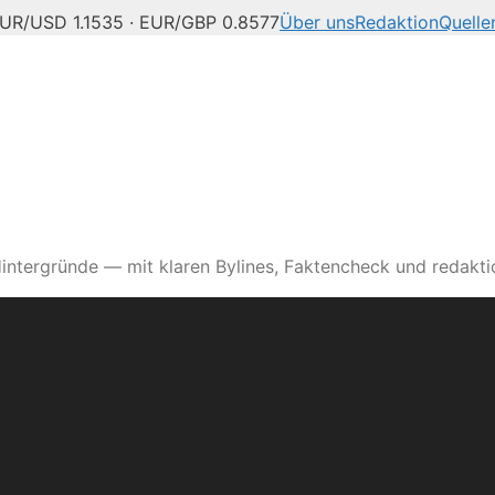
UR/USD 1.1535 · EUR/GBP 0.8577
Über uns
Redaktion
Quelle
intergründe — mit klaren Bylines, Faktencheck und redaktio