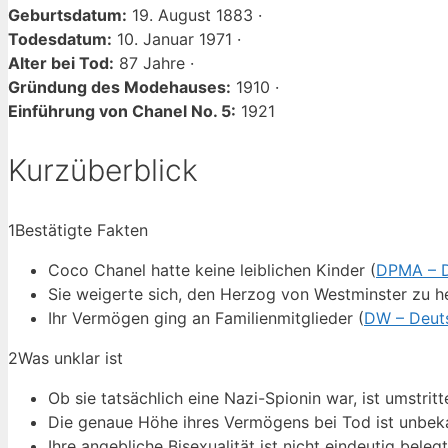
Geburtsdatum:
19. August 1883 ·
Todesdatum:
10. Januar 1971 ·
Alter bei Tod:
87 Jahre ·
Gründung des Modehauses:
1910 ·
Einführung von Chanel No. 5:
1921
Kurzüberblick
1
Bestätigte Fakten
Coco Chanel hatte keine leiblichen Kinder (
DPMA – D
Sie weigerte sich, den Herzog von Westminster zu he
Ihr Vermögen ging an Familienmitglieder (
DW – Deut
2
Was unklar ist
Ob sie tatsächlich eine Nazi-Spionin war, ist umstritt
Die genaue Höhe ihres Vermögens bei Tod ist unbek
Ihre angebliche Bisexualität ist nicht eindeutig belegt