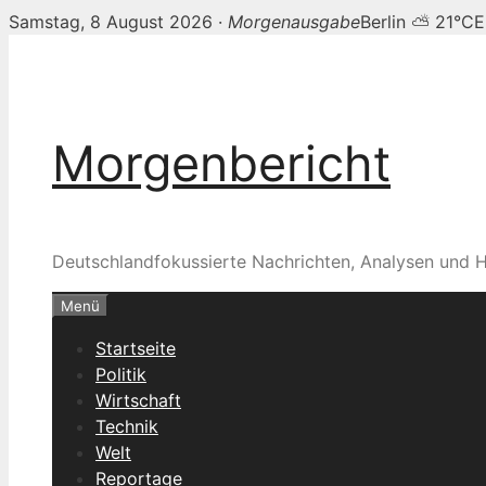
Samstag, 8 August 2026 ·
Morgenausgabe
Berlin ⛅ 21°C
E
Zum
Inhalt
springen
Morgenbericht
Deutschlandfokussierte Nachrichten, Analysen und H
Menü
Startseite
Politik
Wirtschaft
Technik
Welt
Reportage