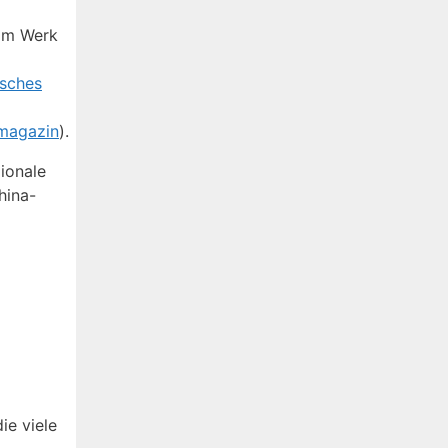
 im Werk
isches
omagazin
).
gionale
hina-
ie viele