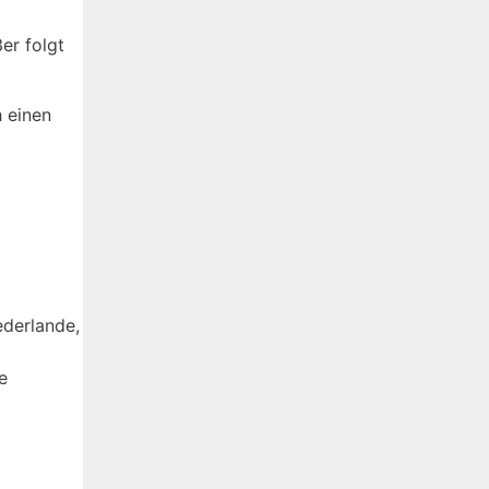
er folgt
h einen
ederlande,
e