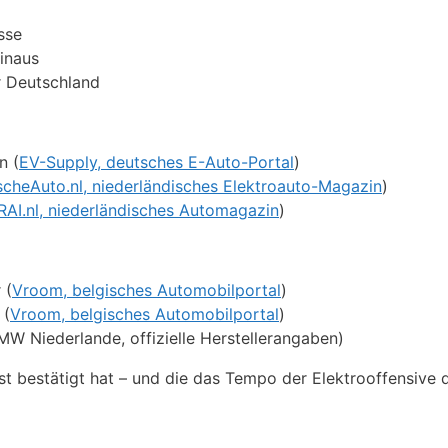
sse
hinaus
r Deutschland
n (
EV-Supply, deutsches E-Auto-Portal
)
ischeAuto.nl, niederländisches Elektroauto-Magazin
)
RAI.nl, niederländisches Automagazin
)
 (
Vroom, belgisches Automobilportal
)
 (
Vroom, belgisches Automobilportal
)
MW Niederlande, offizielle Herstellerangaben)
 bestätigt hat – und die das Tempo der Elektrooffensive d