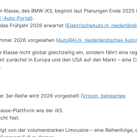
en Klasse, des BMW iX3, beginnt laut Planungen Ende 2025
E-Auto-Portal
).
r das Frühjahr 2026 erwartet (
ElektrischeAuto.nl, niederländ
Sommer 2026 vorgesehen (
AutoRAI.nl, niederländisches Aut
 Klasse nicht global gleichzeitig ein, sondern fährt eine re
mmt zunächst in Europa und den USA auf den Markt – eine C
.
er 3er-Reihe wird 2026 vorgestellt (
Vroom, belgisches
asse-Plattform wie der iX3.
cht fest.
gt von der volumenstarken Limousine – eine Reihenfolge, d