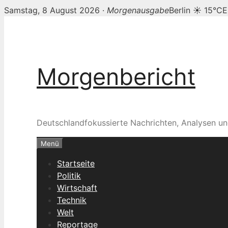
Samstag, 8 August 2026 ·
Morgenausgabe
Berlin ☀ 15°C
E
Zum
Inhalt
springen
Morgenbericht
Deutschlandfokussierte Nachrichten, Analysen un
Menü
Startseite
Politik
Wirtschaft
Technik
Welt
Reportage