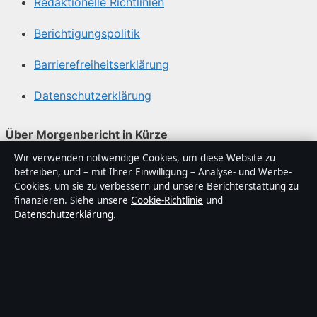
Redaktionelle Richtlinien
Berichtigungspolitik
Barrierefreiheitserklärung
Datenschutzerklärung
Über Morgenbericht in Kürze
Wir verwenden notwendige Cookies, um diese Website zu
Morgenbericht ist ein unabhängiger digitaler
betreiben, und – mit Ihrer Einwilligung – Analyse- und Werbe-
Nachrichtenanbieter mit Fokus auf Politik, Wirtschaft,
Cookies, um sie zu verbessern und unsere Berichterstattung zu
Technik und Gesellschaft in Deutschland. Jeder Artikel
finanzieren. Siehe unsere
Cookie-Richtlinie
und
Datenschutzerklärung
.
trägt eine Byline, wird von einem Redakteur geprüft und
vor der Veröffentlichung faktengecheckt.
Die Inhalte dienen ausschließlich der allgemeinen
Information. Allgemeine Anfragen:
info@morgenbericht.de
. Berichtigungen: