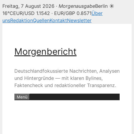
Freitag, 7 August 2026 ·
Morgenausgabe
Berlin ☀
16°C
EUR/USD 1.1542 · EUR/GBP 0.8571
Über
uns
Redaktion
Quellen
Kontakt
Newsletter
Zum
Inhalt
springen
Morgenbericht
Deutschlandfokussierte Nachrichten, Analysen
und Hintergründe — mit klaren Bylines,
Faktencheck und redaktioneller Transparenz.
Menü