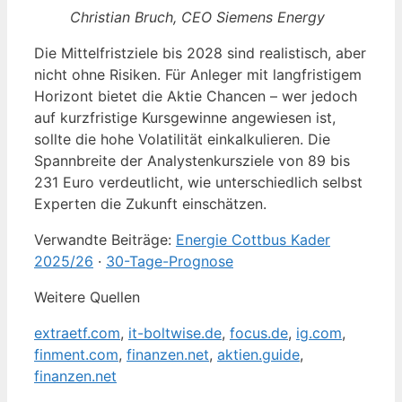
Christian Bruch, CEO Siemens Energy
Die Mittelfristziele bis 2028 sind realistisch, aber
nicht ohne Risiken. Für Anleger mit langfristigem
Horizont bietet die Aktie Chancen – wer jedoch
auf kurzfristige Kursgewinne angewiesen ist,
sollte die hohe Volatilität einkalkulieren. Die
Spannbreite der Analystenkursziele von 89 bis
231 Euro verdeutlicht, wie unterschiedlich selbst
Experten die Zukunft einschätzen.
Verwandte Beiträge:
Energie Cottbus Kader
2025/26
·
30-Tage-Prognose
Weitere Quellen
extraetf.com
,
it-boltwise.de
,
focus.de
,
ig.com
,
finment.com
,
finanzen.net
,
aktien.guide
,
finanzen.net