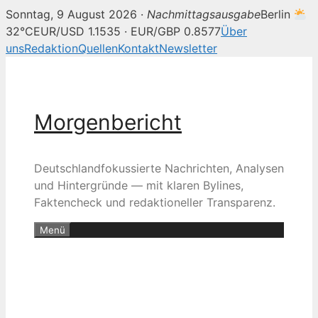
Sonntag, 9 August 2026 ·
Nachmittagsausgabe
Berlin
32°C
EUR/USD 1.1535 · EUR/GBP 0.8577
Über
uns
Redaktion
Quellen
Kontakt
Newsletter
Zum
Inhalt
springen
Morgenbericht
Deutschlandfokussierte Nachrichten, Analysen
und Hintergründe — mit klaren Bylines,
Faktencheck und redaktioneller Transparenz.
Menü