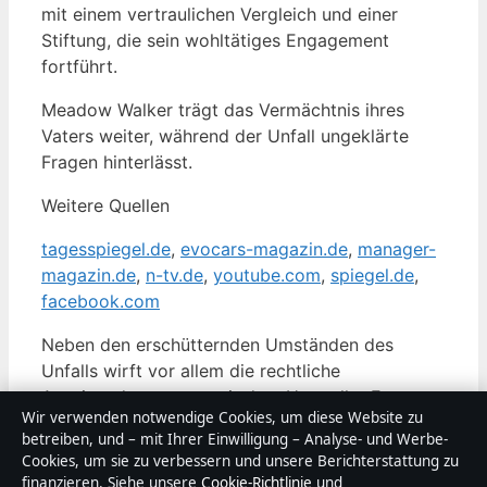
mit einem vertraulichen Vergleich und einer
Stiftung, die sein wohltätiges Engagement
fortführt.
Meadow Walker trägt das Vermächtnis ihres
Vaters weiter, während der Unfall ungeklärte
Fragen hinterlässt.
Weitere Quellen
tagesspiegel.de
,
evocars-magazin.de
,
manager-
magazin.de
,
n-tv.de
,
youtube.com
,
spiegel.de
,
facebook.com
Neben den erschütternden Umständen des
Unfalls wirft vor allem die rechtliche
Auseinandersetzung mit dem Hersteller Fragen
Wir verwenden notwendige Cookies, um diese Website zu
auf, wie
Details zur Klage gegen Porsche
im
betreiben, und – mit Ihrer Einwilligung – Analyse- und Werbe-
Detail zeigen.
Cookies, um sie zu verbessern und unsere Berichterstattung zu
finanzieren. Siehe unsere
Cookie-Richtlinie
und