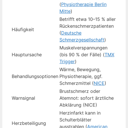
(
Physiotherapie Berlin
Mitte
)
Betrifft etwa 10–15 % aller
Rückenschmerzpatienten
Häufigkeit
(
Deutsche
Schmerzgesellschaft
)
Muskelverspannungen
Hauptursache
(bis 90 % der Fälle) (
TMX
Trigger
)
Wärme, Bewegung,
Behandlungsoptionen
Physiotherapie, ggf.
Schmerzmittel (
NICE
)
Brustschmerz oder
Warnsignal
Atemnot: sofort ärztliche
Abklärung (NICE)
Herzinfarkt kann in
Schulterblätter
Herzbeteiligung
ausstrahlen (
American