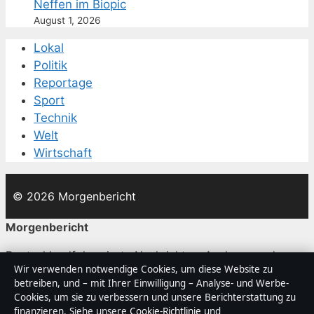
Neffen im Biopic
August 1, 2026
Lokal
Politik
Reportage
Sport
Technik
Welt
Wirtschaft
© 2026 Morgenbericht
Morgenbericht
Deutschlandfokussierte Nachrichten, Analysen und
Wir verwenden notwendige Cookies, um diese Website zu
Hintergründe — mit klaren Bylines, Faktencheck und
betreiben, und – mit Ihrer Einwilligung – Analyse- und Werbe-
redaktioneller Transparenz.
Cookies, um sie zu verbessern und unsere Berichterstattung zu
finanzieren. Siehe unsere
Cookie-Richtlinie
und