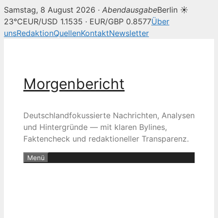
Samstag, 8 August 2026 ·
Abendausgabe
Berlin ☀
23°C
EUR/USD 1.1535 · EUR/GBP 0.8577
Über
uns
Redaktion
Quellen
Kontakt
Newsletter
Zum
Inhalt
springen
Morgenbericht
Deutschlandfokussierte Nachrichten, Analysen
und Hintergründe — mit klaren Bylines,
Faktencheck und redaktioneller Transparenz.
Menü