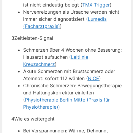
ist nicht eindeutig belegt (
TMX Trigger
)
Nervenreizungen als Ursache werden nicht
immer sicher diagnostiziert (
Lumedis
(Facharztpraxis)
)
3
Zeitleisten-Signal
Schmerzen über 4 Wochen ohne Besserung:
Hausarzt aufsuchen (
Leitlinie
Kreuzschmerz
)
Akute Schmerzen mit Brustschmerz oder
Atemnot: sofort 112 wählen (
NICE
)
Chronische Schmerzen: Bewegungstherapie
und Haltungskorrektur einleiten
(
Physiotherapie Berlin Mitte (Praxis für
Physiotherapie)
)
4
Wie es weitergeht
Bei Verspannungen: Wärme, Dehnung,