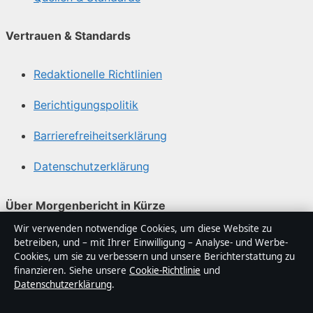
Vertrauen & Standards
Redaktionelle Richtlinien
Berichtigungspolitik
Barrierefreiheitserklärung
Datenschutzerklärung
Über Morgenbericht in Kürze
Wir verwenden notwendige Cookies, um diese Website zu
Morgenbericht ist ein unabhängiger digitaler
betreiben, und – mit Ihrer Einwilligung – Analyse- und Werbe-
Nachrichtenanbieter mit Fokus auf Politik, Wirtschaft,
Cookies, um sie zu verbessern und unsere Berichterstattung zu
Technik und Gesellschaft in Deutschland. Jeder Artikel
finanzieren. Siehe unsere
Cookie-Richtlinie
und
Datenschutzerklärung
.
trägt eine Byline, wird von einem Redakteur geprüft und
vor der Veröffentlichung faktengecheckt.