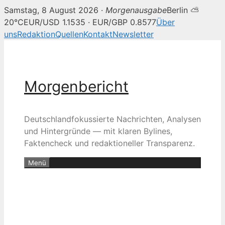
Samstag, 8 August 2026 ·
Morgenausgabe
Berlin ⛅
20°C
EUR/USD 1.1535 · EUR/GBP 0.8577
Über
uns
Redaktion
Quellen
Kontakt
Newsletter
Zum
Inhalt
springen
Morgenbericht
Deutschlandfokussierte Nachrichten, Analysen
und Hintergründe — mit klaren Bylines,
Faktencheck und redaktioneller Transparenz.
Menü