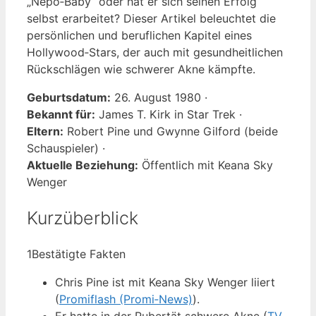
„Nepo‑Baby“ oder hat er sich seinen Erfolg
selbst erarbeitet? Dieser Artikel beleuchtet die
persönlichen und beruflichen Kapitel eines
Hollywood‑Stars, der auch mit gesundheitlichen
Rückschlägen wie schwerer Akne kämpfte.
Geburtsdatum:
26. August 1980 ·
Bekannt für:
James T. Kirk in Star Trek ·
Eltern:
Robert Pine und Gwynne Gilford (beide
Schauspieler) ·
Aktuelle Beziehung:
Öffentlich mit Keana Sky
Wenger
Kurzüberblick
1
Bestätigte Fakten
Chris Pine ist mit Keana Sky Wenger liiert
(
Promiflash (Promi‑News)
).