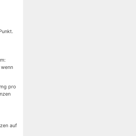
Punkt.
em:
, wenn
 mg pro
enzen
rzen auf