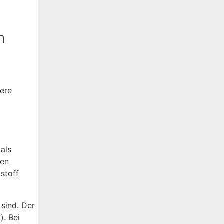
m
ere
als
den
stoff
 sind. Der
). Bei