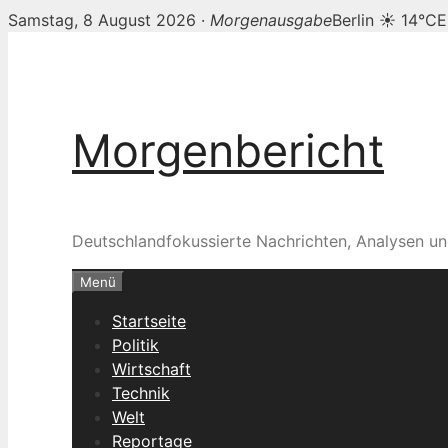
Samstag, 8 August 2026 ·
Morgenausgabe
Berlin ☀ 14°C
E
Zum
Inhalt
springen
Morgenbericht
Deutschlandfokussierte Nachrichten, Analysen un
Menü
Startseite
Politik
Wirtschaft
Technik
Welt
Reportage