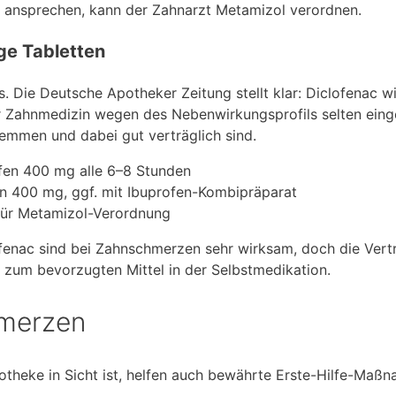
t ansprechen, kann der Zahnarzt Metamizol verordnen.
ige Tabletten
us. Die Deutsche Apotheker Zeitung stellt klar: Diclofenac w
der Zahnmedizin wegen des Nebenwirkungsprofils selten eing
 hemmen und dabei gut verträglich sind.
fen 400 mg alle 6–8 Stunden
n 400 mg, ggf. mit Ibuprofen-Kombipräparat
für Metamizol-Verordnung
fenac sind bei Zahnschmerzen sehr wirksam, doch die Vertr
 zum bevorzugten Mittel in der Selbstmedikation.
hmerzen
theke in Sicht ist, helfen auch bewährte Erste-Hilfe-Maß