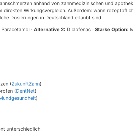
i Zahnschmerzen anhand von zahnmedizinischen und apothek
im direkten Wirkungsvergleich. Außerdem: wann rezeptpflic
lche Dosierungen in Deutschland erlaubt sind.
Paracetamol ·
Alternative 2:
Diclofenac ·
Starke Option:
M
rzen (
ZukunftZahn
)
rofen (
DentNet
)
 Mundgesundheit
)
ent unterschiedlich