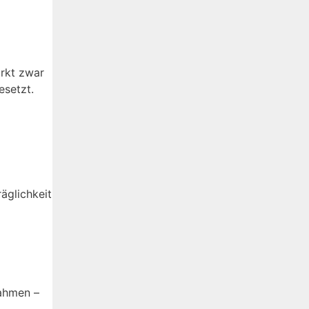
irkt zwar
esetzt.
äglichkeit
nahmen –