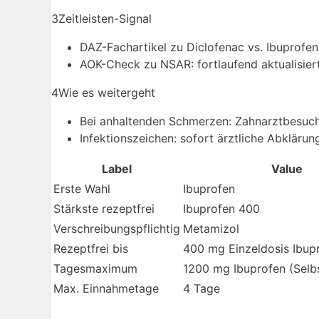
3
Zeitleisten-Signal
DAZ-Fachartikel zu Diclofenac vs. Ibuprofen
AOK-Check zu NSAR: fortlaufend aktualisier
4
Wie es weitergeht
Bei anhaltenden Schmerzen: Zahnarztbesuch
Infektionszeichen: sofort ärztliche Abklärun
Label
Value
Erste Wahl
Ibuprofen
Stärkste rezeptfrei
Ibuprofen 400
Verschreibungspflichtig
Metamizol
Rezeptfrei bis
400 mg Einzeldosis Ibup
Tagesmaximum
1200 mg Ibuprofen (Selb
Max. Einnahmetage
4 Tage