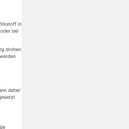
rkstoff in
 oder bei
ung drohen
 werden
kann daher
gesetzt
nde