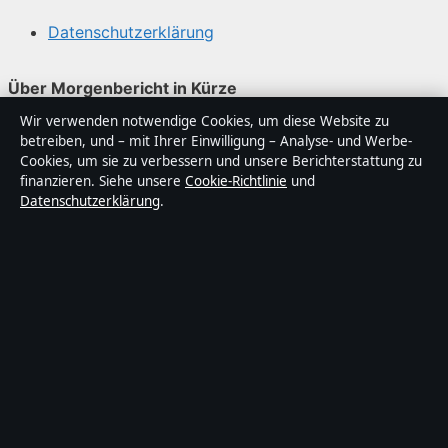
Datenschutzerklärung
Über Morgenbericht in Kürze
Wir verwenden notwendige Cookies, um diese Website zu
Morgenbericht ist ein unabhängiger digitaler
betreiben, und – mit Ihrer Einwilligung – Analyse- und Werbe-
Nachrichtenanbieter mit Fokus auf Politik, Wirtschaft,
Cookies, um sie zu verbessern und unsere Berichterstattung zu
Technik und Gesellschaft in Deutschland. Jeder Artikel
finanzieren. Siehe unsere
Cookie-Richtlinie
und
Datenschutzerklärung
.
trägt eine Byline, wird von einem Redakteur geprüft und
vor der Veröffentlichung faktengecheckt.
Die Inhalte dienen ausschließlich der allgemeinen
Information. Allgemeine Anfragen:
info@morgenbericht.de
. Berichtigungen:
corrections@morgenbericht.de
.
Herausgeber:
Morgenberich Media Ltd., Valletta ·
Verantwortlicher Herausgeber:
Christian Busch,