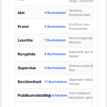
(engl. Lehnwort)
Verehrte
Idol
4 Buchstaben
Persönlichkeit
Kurzform von
Promi
5 Buchstaben
Prominenter
Hervorragender
Leuchte
7 Buchstaben
Mensch
Kapazität auf einem
Koryphäe
8 Buchstaben
Gebiet
Überaus populärer
Superstar
9 Buchstaben
Star
Allgemein bekannte
Berühmtheit
11 Buchstaben
Person
Vom Publikum
Publikumsliebling
17 Buchstaben
besonders geschätzt