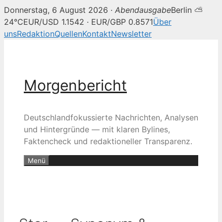
Donnerstag, 6 August 2026 ·
Abendausgabe
Berlin ⛅
24°C
EUR/USD 1.1542 · EUR/GBP 0.8571
Über
uns
Redaktion
Quellen
Kontakt
Newsletter
Zum
Inhalt
springen
Morgenbericht
Deutschlandfokussierte Nachrichten, Analysen
und Hintergründe — mit klaren Bylines,
Faktencheck und redaktioneller Transparenz.
Menü