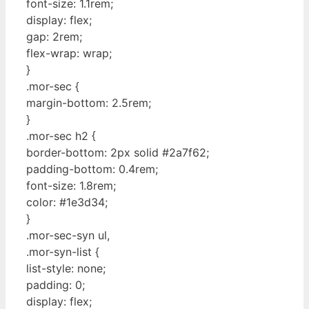
font-size: 1.1rem;
display: flex;
gap: 2rem;
flex-wrap: wrap;
}
.mor-sec {
margin-bottom: 2.5rem;
}
.mor-sec h2 {
border-bottom: 2px solid #2a7f62;
padding-bottom: 0.4rem;
font-size: 1.8rem;
color: #1e3d34;
}
.mor-sec-syn ul,
.mor-syn-list {
list-style: none;
padding: 0;
display: flex;