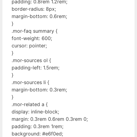
padding: 0.8rem 1.2rem;
border-radius: 8px;
margin-bottom: 0.6rem;
}
.mor-faq summary {
font-weight: 600;
cursor: pointer;
}
.mor-sources ol {
padding-left: 1.5rem;
}
.mor-sources li {
margin-bottom: 0.3rem;
}
.mor-related a {
display: inline-block;
margin: 0.3rem 0.6rem 0.3rem 0;
padding: 0.3rem 1rem;
background: #e6f0ed;