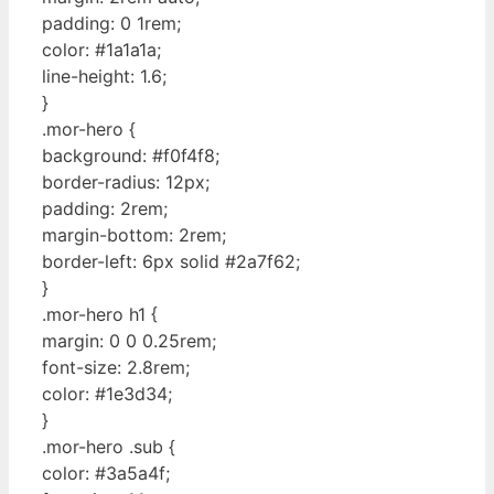
padding: 0 1rem;
color: #1a1a1a;
line-height: 1.6;
}
.mor-hero {
background: #f0f4f8;
border-radius: 12px;
padding: 2rem;
margin-bottom: 2rem;
border-left: 6px solid #2a7f62;
}
.mor-hero h1 {
margin: 0 0 0.25rem;
font-size: 2.8rem;
color: #1e3d34;
}
.mor-hero .sub {
color: #3a5a4f;