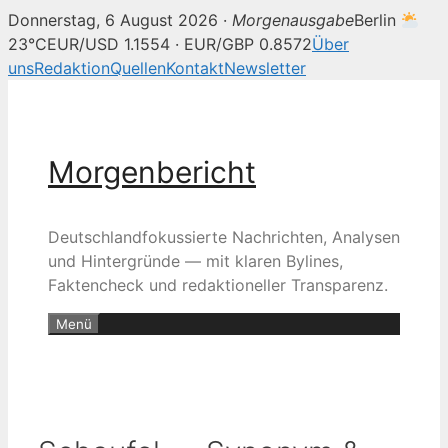
Donnerstag, 6 August 2026 ·
Morgenausgabe
Berlin
23°C
EUR/USD 1.1554 · EUR/GBP 0.8572
Über
uns
Redaktion
Quellen
Kontakt
Newsletter
Zum
Inhalt
springen
Morgenbericht
Deutschlandfokussierte Nachrichten, Analysen
und Hintergründe — mit klaren Bylines,
Faktencheck und redaktioneller Transparenz.
Menü