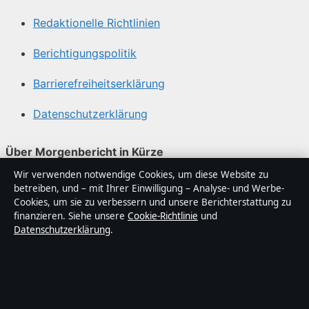
Redaktionelle Richtlinien
Berichtigungspolitik
Barrierefreiheitserklärung
Datenschutzerklärung
Über Morgenbericht in Kürze
Wir verwenden notwendige Cookies, um diese Website zu
Morgenbericht ist ein unabhängiger digitaler
betreiben, und – mit Ihrer Einwilligung – Analyse- und Werbe-
Nachrichtenanbieter mit Fokus auf Politik, Wirtschaft,
Cookies, um sie zu verbessern und unsere Berichterstattung zu
Technik und Gesellschaft in Deutschland. Jeder Artikel
finanzieren. Siehe unsere
Cookie-Richtlinie
und
Datenschutzerklärung
.
trägt eine Byline, wird von einem Redakteur geprüft und
vor der Veröffentlichung faktengecheckt.
Die Inhalte dienen ausschließlich der allgemeinen
Information. Allgemeine Anfragen: