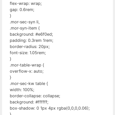
flex-wrap: wrap;
gap: 0.6rem;
}
.mor-sec-syn li,
.mor-syn-item {
background: #e6f0ed;
padding: 0.3rem 1rem;
border-radius: 20px;
font-size: 1.05rem;
}
.mor-table-wrap {
overflow-x: auto;
}
.mor-sec-kw table {
width: 100%;
border-collapse: collapse;
background: #ffffff;
box-shadow: 0 1px 4px rgba(0,0,0,0.06);
}