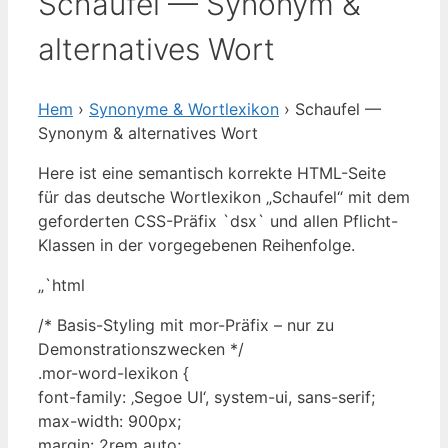
Schaufel — Synonym &
alternatives Wort
Hem
›
Synonyme & Wortlexikon
› Schaufel —
Synonym & alternatives Wort
Here ist eine semantisch korrekte HTML-Seite
für das deutsche Wortlexikon „Schaufel“ mit dem
geforderten CSS-Präfix `dsx` und allen Pflicht-
Klassen in der vorgegebenen Reihenfolge.
„`html
/* Basis-Styling mit mor-Präfix – nur zu
Demonstrationszwecken */
.mor-word-lexikon {
font-family: ‚Segoe UI‘, system-ui, sans-serif;
max-width: 900px;
margin: 2rem auto;