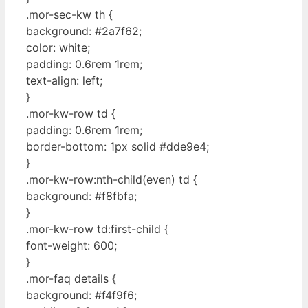
.mor-sec-kw th {
background: #2a7f62;
color: white;
padding: 0.6rem 1rem;
text-align: left;
}
.mor-kw-row td {
padding: 0.6rem 1rem;
border-bottom: 1px solid #dde9e4;
}
.mor-kw-row:nth-child(even) td {
background: #f8fbfa;
}
.mor-kw-row td:first-child {
font-weight: 600;
}
.mor-faq details {
background: #f4f9f6;