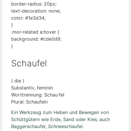
border-radius: 20px;
text-decoration: none;
color: #1e3d34;
}
.mor-related a:hover {
background: #cde0d9;
}
Schaufel
⟨ die ⟩
Substantiv, feminin
Worttrennung: Schau·fel
Plural: Schaufeln
Ein Werkzeug zum Heben und Bewegen von
Schüttgütern wie Erde, Sand oder Kies; auch
Baggerschaufel
,
Schneeschaufel
.