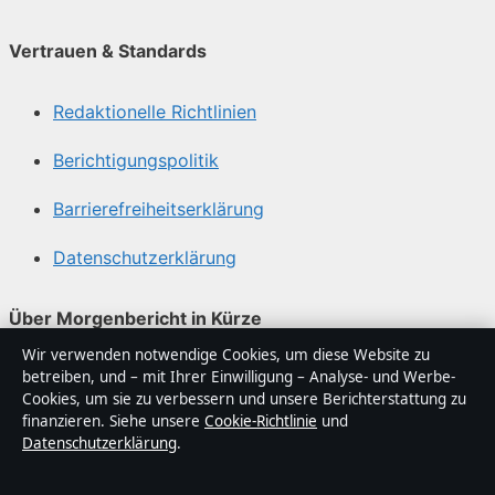
Vertrauen & Standards
Redaktionelle Richtlinien
Berichtigungspolitik
Barrierefreiheitserklärung
Datenschutzerklärung
Über Morgenbericht in Kürze
Wir verwenden notwendige Cookies, um diese Website zu
Morgenbericht ist ein unabhängiger digitaler
betreiben, und – mit Ihrer Einwilligung – Analyse- und Werbe-
Nachrichtenanbieter mit Fokus auf Politik, Wirtschaft,
Cookies, um sie zu verbessern und unsere Berichterstattung zu
Technik und Gesellschaft in Deutschland. Jeder Artikel
finanzieren. Siehe unsere
Cookie-Richtlinie
und
Datenschutzerklärung
.
trägt eine Byline, wird von einem Redakteur geprüft und
vor der Veröffentlichung faktengecheckt.