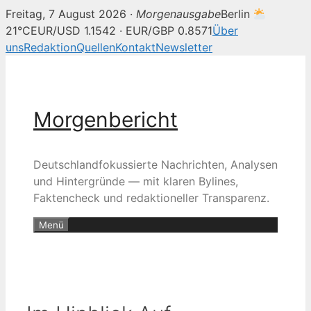
Freitag, 7 August 2026 ·
Morgenausgabe
Berlin
21°C
EUR/USD 1.1542 · EUR/GBP 0.8571
Über
uns
Redaktion
Quellen
Kontakt
Newsletter
Zum
Inhalt
springen
Morgenbericht
Deutschlandfokussierte Nachrichten, Analysen
und Hintergründe — mit klaren Bylines,
Faktencheck und redaktioneller Transparenz.
Menü