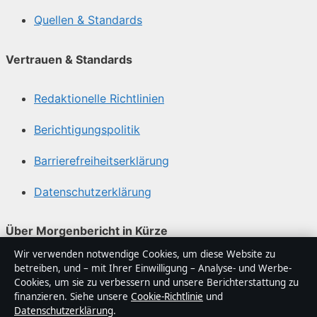
Quellen & Standards
Vertrauen & Standards
Redaktionelle Richtlinien
Berichtigungspolitik
Barrierefreiheitserklärung
Datenschutzerklärung
Über Morgenbericht in Kürze
Wir verwenden notwendige Cookies, um diese Website zu
Morgenbericht ist ein unabhängiger digitaler
betreiben, und – mit Ihrer Einwilligung – Analyse- und Werbe-
Nachrichtenanbieter mit Fokus auf Politik, Wirtschaft,
Cookies, um sie zu verbessern und unsere Berichterstattung zu
Technik und Gesellschaft in Deutschland. Jeder Artikel
finanzieren. Siehe unsere
Cookie-Richtlinie
und
Datenschutzerklärung
.
trägt eine Byline, wird von einem Redakteur geprüft und