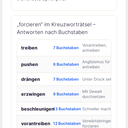
„forcieren“ im Kreuzworträtsel –
Antworten nach Buchstaben
Vorantreiben,
treiben
7 Buchstaben
antreiben
Anglizismus für
pushen
6 Buchstaben
antreiben
drängen
7 Buchstaben
Unter Druck setzen
Mit Gewalt
erzwingen
9 Buchstaben
durchsetzen
beschleunigen
13 Buchstaben
Schneller machen
Vorwärtsbringen,
vorantreiben
12 Buchstaben
forcieren