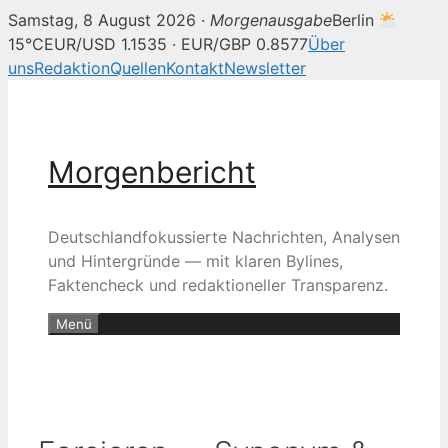
Samstag, 8 August 2026 ·
Morgenausgabe
Berlin
15°C
EUR/USD 1.1535 · EUR/GBP 0.8577
Über
uns
Redaktion
Quellen
Kontakt
Newsletter
Zum
Inhalt
springen
Morgenbericht
Deutschlandfokussierte Nachrichten, Analysen
und Hintergründe — mit klaren Bylines,
Faktencheck und redaktioneller Transparenz.
Menü