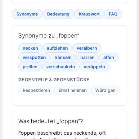
Synonyme
Bedeutung
Kreuzwort
FAQ
Synonyme zu „foppen“
necken
aufziehen
veralbern
verspotten
hänseln
narren
äffen
prellen
verschaukeln
veräppeln
GEGENTEILE & GEGENSTÜCKE
Respektieren
Ernst nehmen
Würdigen
Was bedeutet „foppen“?
Foppen beschreibt das neckende, oft