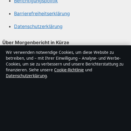
Berichtigungspolitik
Barrierefreiheitserklärung
Datenschutzerklärung
Über Morgenbericht in Kürze
Wir verwenden notwendige Cookies, um diese Website zu
Morgenbericht ist ein unabhängiger digitaler
betreiben, und – mit Ihrer Einwilligung – Analyse- und Werbe-
Nachrichtenanbieter mit Fokus auf Politik, Wirtschaft,
Cookies, um sie zu verbessern und unsere Berichterstattung zu
Technik und Gesellschaft in Deutschland. Jeder Artikel
finanzieren. Siehe unsere
Cookie-Richtlinie
und
Datenschutzerklärung
.
trägt eine Byline, wird von einem Redakteur geprüft und
vor der Veröffentlichung faktengecheckt.
Die Inhalte dienen ausschließlich der allgemeinen
Information. Allgemeine Anfragen:
info@morgenbericht.de
. Berichtigungen:
corrections@morgenbericht.de
.