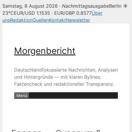
Samstag, 8 August 2026 ·
Nachmittagsausgabe
Berlin ☀
23°C
EUR/USD 1.1535 · EUR/GBP 0.8577
Über
uns
Redaktion
Quellen
Kontakt
Newsletter
Zum
Inhalt
springen
Morgenbericht
Deutschlandfokussierte Nachrichten, Analysen
und Hintergründe — mit klaren Bylines,
Faktencheck und redaktioneller Transparenz.
Menü