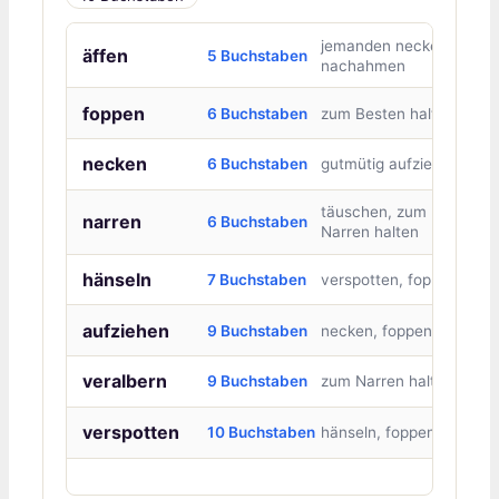
jemanden neckend
äffen
5 Buchstaben
nachahmen
foppen
6 Buchstaben
zum Besten halten
necken
6 Buchstaben
gutmütig aufziehen
täuschen, zum
narren
6 Buchstaben
Narren halten
hänseln
7 Buchstaben
verspotten, foppen
aufziehen
9 Buchstaben
necken, foppen
veralbern
9 Buchstaben
zum Narren halten
verspotten
10 Buchstaben
hänseln, foppen