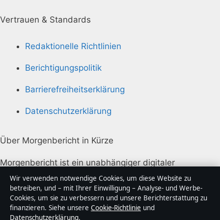
Vertrauen & Standards
Redaktionelle Richtlinien
Berichtigungspolitik
Barrierefreiheitserklärung
Datenschutzerklärung
Über Morgenbericht in Kürze
Morgenbericht ist ein unabhängiger digitaler
Nachrichtenanbieter mit Fokus auf Politik, Wirtschaft,
Wir verwenden notwendige Cookies, um diese Website zu
Technik und Gesellschaft in Deutschland. Jeder Artikel
betreiben, und – mit Ihrer Einwilligung – Analyse- und Werbe-
Cookies, um sie zu verbessern und unsere Berichterstattung zu
trägt eine Byline, wird von einem Redakteur geprüft
finanzieren. Siehe unsere
Cookie-Richtlinie
und
und vor der Veröffentlichung faktengecheckt.
Datenschutzerklärung
.