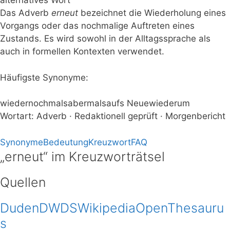
alternatives Wort
Das Adverb
erneut
bezeichnet die Wiederholung eines
Vorgangs oder das nochmalige Auftreten eines
Zustands. Es wird sowohl in der Alltagssprache als
auch in formellen Kontexten verwendet.
Häufigste Synonyme:
wieder
nochmals
abermals
aufs Neue
wiederum
Wortart: Adverb · Redaktionell geprüft · Morgenbericht
Synonyme
Bedeutung
Kreuzwort
FAQ
„erneut“ im Kreuzworträtsel
Quellen
Duden
DWDS
Wikipedia
OpenThesauru
s