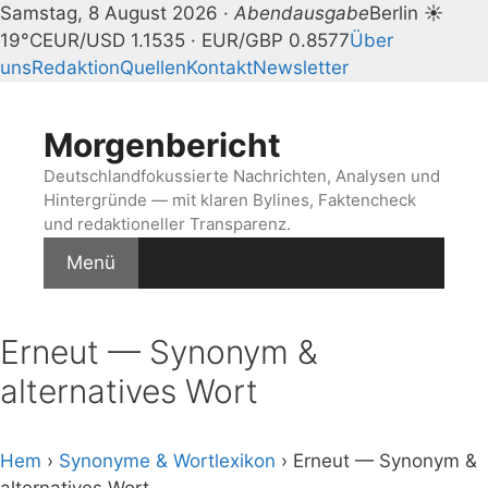
Samstag, 8 August 2026 ·
Abendausgabe
Berlin ☀
19°C
EUR/USD 1.1535 · EUR/GBP 0.8577
Über
uns
Redaktion
Quellen
Kontakt
Newsletter
Zum
Inhalt
Morgenbericht
springen
Deutschlandfokussierte Nachrichten, Analysen und
Hintergründe — mit klaren Bylines, Faktencheck
und redaktioneller Transparenz.
Menü
Erneut — Synonym &
alternatives Wort
Hem
›
Synonyme & Wortlexikon
› Erneut — Synonym &