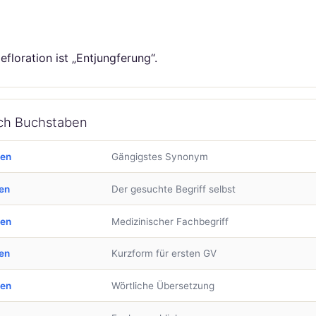
loration ist „Entjungferung“.
ach Buchstaben
ben
Gängigstes Synonym
en
Der gesuchte Begriff selbst
ben
Medizinischer Fachbegriff
en
Kurzform für ersten GV
ben
Wörtliche Übersetzung