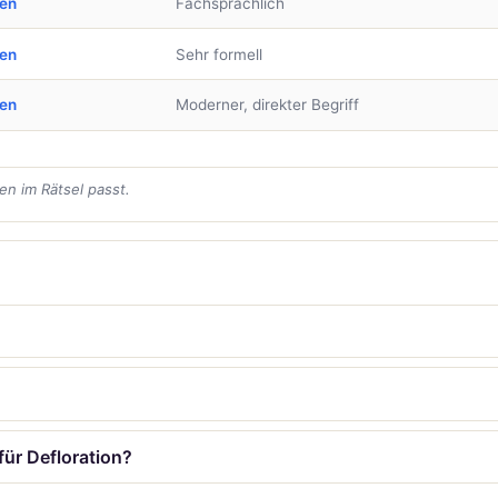
ben
Fachsprachlich
ben
Sehr formell
ben
Moderner, direkter Begriff
en im Rätsel passt.
für Defloration?