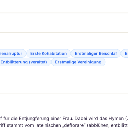
t
enalruptur
Erste Kohabitation
Erstmaliger Beischlaf
E
Entblätterung (veraltet)
Erstmalige Vereinigung
riff für die Entjungferung einer Frau. Dabei wird das Hymen
ff stammt vom lateinischen „deflorare“ (abblühen, entblätte