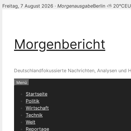
Freitag, 7 August 2026 ·
Morgenausgabe
Berlin ⛅ 20°C
EU
Zum
Inhalt
springen
Morgenbericht
Deutschlandfokussierte Nachrichten, Analysen und H
Menü
Startseite
Politik
Wirtschaft
Technik
Welt
Reportage