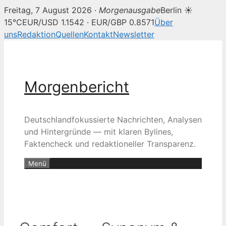
Freitag, 7 August 2026 ·
Morgenausgabe
Berlin ☀
15°C
EUR/USD 1.1542 · EUR/GBP 0.8571
Über
uns
Redaktion
Quellen
Kontakt
Newsletter
Zum
Inhalt
springen
Morgenbericht
Deutschlandfokussierte Nachrichten, Analysen
und Hintergründe — mit klaren Bylines,
Faktencheck und redaktioneller Transparenz.
Menü