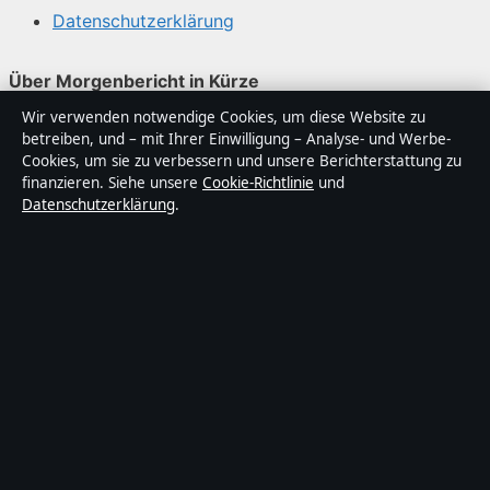
Datenschutzerklärung
Über Morgenbericht in Kürze
Wir verwenden notwendige Cookies, um diese Website zu
Morgenbericht ist ein unabhängiger digitaler
betreiben, und – mit Ihrer Einwilligung – Analyse- und Werbe-
Nachrichtenanbieter mit Fokus auf Politik, Wirtschaft,
Cookies, um sie zu verbessern und unsere Berichterstattung zu
Technik und Gesellschaft in Deutschland. Jeder Artikel
finanzieren. Siehe unsere
Cookie-Richtlinie
und
Datenschutzerklärung
.
trägt eine Byline, wird von einem Redakteur geprüft und
vor der Veröffentlichung faktengecheckt.
Die Inhalte dienen ausschließlich der allgemeinen
Information. Allgemeine Anfragen:
info@morgenbericht.de
. Berichtigungen:
corrections@morgenbericht.de
.
Herausgeber:
Morgenberich Media Ltd., Valletta ·
Verantwortlicher Herausgeber:
Christian Busch,