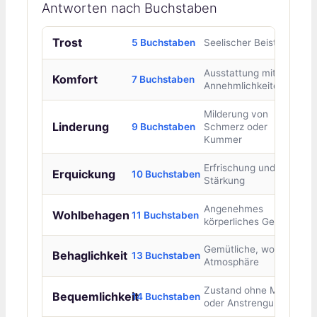
Antworten nach Buchstaben
Trost
5 Buchstaben
Seelischer Beistand
Ausstattung mit
Komfort
7 Buchstaben
Annehmlichkeiten
Milderung von
Linderung
9 Buchstaben
Schmerz oder
Kummer
Erfrischung und
Erquickung
10 Buchstaben
Stärkung
Angenehmes
Wohlbehagen
11 Buchstaben
körperliches Gefühl
Gemütliche, wohlige
Behaglichkeit
13 Buchstaben
Atmosphäre
Zustand ohne Mühe
Bequemlichkeit
14 Buchstaben
oder Anstrengung