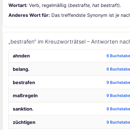
Wortart:
Verb, regelmäßig (
bestrafte, hat bestraft
).
Anderes Wort für:
Das treffendste Synonym ist je nac
„bestrafen“ im Kreuzworträtsel – Antworten na
ahnden
6 Buchstab
belang.
6 Buchstab
bestrafen
9 Buchstab
maßregeln
9 Buchstab
sanktion.
8 Buchstab
züchtigen
9 Buchstab