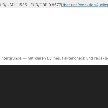
UR/USD 1.1535 · EUR/GBP 0.8577
Über uns
Redaktion
Quelle
intergründe — mit klaren Bylines, Faktencheck und redaktio