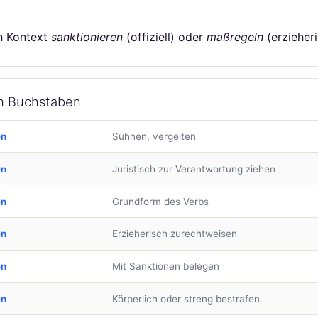
h Kontext
sanktionieren
(offiziell) oder
maßregeln
(erzieheri
ch Buchstaben
en
Sühnen, vergeiten
en
Juristisch zur Verantwortung ziehen
en
Grundform des Verbs
en
Erzieherisch zurechtweisen
en
Mit Sanktionen belegen
en
Körperlich oder streng bestrafen