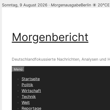
Sonntag, 9 August 2026 ·
Morgenausgabe
Berlin ☀ 20°C
E
Zum
Inhalt
springen
Morgenbericht
Deutschlandfokussierte Nachrichten, Analysen und H
Menü
Startseite
Politik
Wirtschaft
Technik
Welt
Reportage