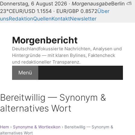
Donnerstag, 6 August 2026 ·
Morgenausgabe
Berlin ⛅
23°C
EUR/USD 1.1554 · EUR/GBP 0.8572
Über
uns
Redaktion
Quellen
Kontakt
Newsletter
Zum
Inhalt
Morgenbericht
springen
Deutschlandfokussierte Nachrichten, Analysen und
Hintergründe — mit klaren Bylines, Faktencheck
und redaktioneller Transparenz.
Menü
Bereitwillig — Synonym &
alternatives Wort
Hem
›
Synonyme & Wortlexikon
› Bereitwillig — Synonym &
alternatives Wort