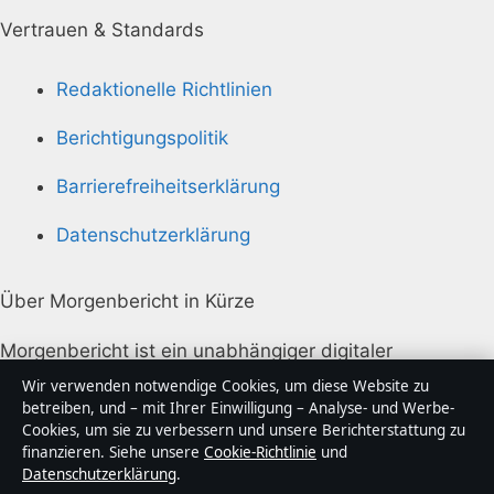
Vertrauen & Standards
Redaktionelle Richtlinien
Berichtigungspolitik
Barrierefreiheitserklärung
Datenschutzerklärung
Über Morgenbericht in Kürze
Morgenbericht ist ein unabhängiger digitaler
Nachrichtenanbieter mit Fokus auf Politik, Wirtschaft,
Wir verwenden notwendige Cookies, um diese Website zu
Technik und Gesellschaft in Deutschland. Jeder Artikel
betreiben, und – mit Ihrer Einwilligung – Analyse- und Werbe-
Cookies, um sie zu verbessern und unsere Berichterstattung zu
trägt eine Byline, wird von einem Redakteur geprüft
finanzieren. Siehe unsere
Cookie-Richtlinie
und
und vor der Veröffentlichung faktengecheckt.
Datenschutzerklärung
.