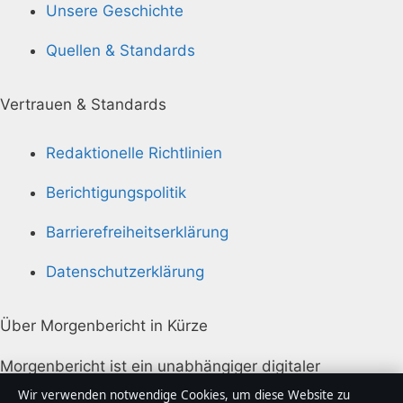
Unsere Geschichte
Quellen & Standards
Vertrauen & Standards
Redaktionelle Richtlinien
Berichtigungspolitik
Barrierefreiheitserklärung
Datenschutzerklärung
Über Morgenbericht in Kürze
Morgenbericht ist ein unabhängiger digitaler
Nachrichtenanbieter mit Fokus auf Politik, Wirtschaft,
Wir verwenden notwendige Cookies, um diese Website zu