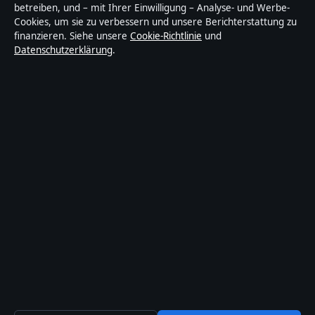
Technik und Gesellschaft in Deutschland. Jeder Artikel
betreiben, und – mit Ihrer Einwilligung – Analyse- und Werbe-
Cookies, um sie zu verbessern und unsere Berichterstattung zu
trägt eine Byline, wird von einem Redakteur geprüft
finanzieren. Siehe unsere
Cookie-Richtlinie
und
und vor der Veröffentlichung faktengecheckt.
Datenschutzerklärung
.
Die Inhalte dienen ausschließlich der allgemeinen
Information. Allgemeine Anfragen:
info@morgenbericht.de
. Berichtigungen:
corrections@morgenbericht.de
.
Herausgeber:
Morgenberich Media Ltd., Valletta ·
Verantwortlicher Herausgeber:
Christian Busch,
Chefredakteur · Malta Business Registry C 92009
© 2026 Morgenbericht · Morgenberich Media Ltd. ·
So prüfen wir unsere Berichterstattung
·
WorldRSS