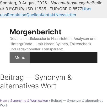
Sonntag, 9 August 2026 ·
Nachmittagsausgabe
Berlin
⛅ 31°C
EUR/USD 1.1535 · EUR/GBP 0.8577
Über
uns
Redaktion
Quellen
Kontakt
Newsletter
Zum
Inhalt
Morgenbericht
springen
Deutschlandfokussierte Nachrichten, Analysen und
Hintergründe — mit klaren Bylines, Faktencheck
und redaktioneller Transparenz.
Menü
Beitrag — Synonym &
alternatives Wort
Hem
›
Synonyme & Wortlexikon
› Beitrag — Synonym & alternatives
Wort