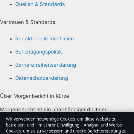
Quellen & Standards
Vertrauen & Standards
Redaktionelle Richtlinien
Berichtigungspolitik
Barrierefreiheitserklärung
Datenschutzerklärung
Über Morgenbericht in Kürze
Morgenbericht ist ein unabhängiger digitaler
Nachrichtenanbieter mit Fokus auf Politik, Wirtschaft,
Wir verwenden notwendige Cookies, um diese Website zu
Technik und Gesellschaft in Deutschland. Jeder Artikel
betreiben, und – mit Ihrer Einwilligung – Analyse- und Werbe-
Cookies, um sie zu verbessern und unsere Berichterstattung zu
trägt eine Byline, wird von einem Redakteur geprüft