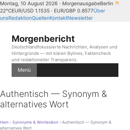
Montag, 10 August 2026 ·
Morgenausgabe
Berlin
22°C
EUR/USD 1.1535 · EUR/GBP 0.8577
Über
uns
Redaktion
Quellen
Kontakt
Newsletter
Zum
Inhalt
Morgenbericht
springen
Deutschlandfokussierte Nachrichten, Analysen und
Hintergründe — mit klaren Bylines, Faktencheck
und redaktioneller Transparenz.
Menü
Authentisch — Synonym &
alternatives Wort
Hem
›
Synonyme & Wortlexikon
› Authentisch — Synonym &
alternatives Wort