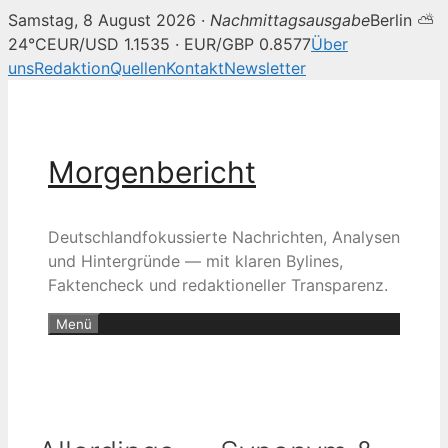
Samstag, 8 August 2026 ·
Nachmittagsausgabe
Berlin ⛅
24°C
EUR/USD 1.1535 · EUR/GBP 0.8577
Über
uns
Redaktion
Quellen
Kontakt
Newsletter
Zum
Inhalt
springen
Morgenbericht
Deutschlandfokussierte Nachrichten, Analysen
und Hintergründe — mit klaren Bylines,
Faktencheck und redaktioneller Transparenz.
Menü