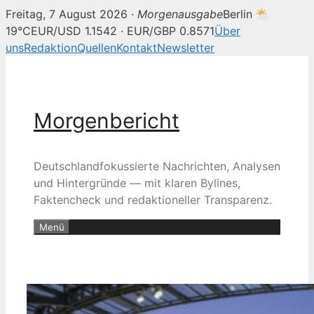
Freitag, 7 August 2026 ·
Morgenausgabe
Berlin
19°C
EUR/USD 1.1542 · EUR/GBP 0.8571
Über
uns
Redaktion
Quellen
Kontakt
Newsletter
Zum
Inhalt
springen
Morgenbericht
Deutschlandfokussierte Nachrichten, Analysen
und Hintergründe — mit klaren Bylines,
Faktencheck und redaktioneller Transparenz.
Menü