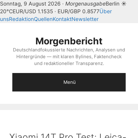
Sonntag, 9 August 2026 ·
Morgenausgabe
Berlin ☀
20°C
EUR/USD 1.1535 · EUR/GBP 0.8577
Über
uns
Redaktion
Quellen
Kontakt
Newsletter
Zum
Inhalt
Morgenbericht
springen
Deutschlandfokussierte Nachrichten, Analysen und
Hintergründe — mit klaren Bylines, Faktencheck
und redaktioneller Transparenz.
Menü
Xiaomi 14T Pro Test: Leica-