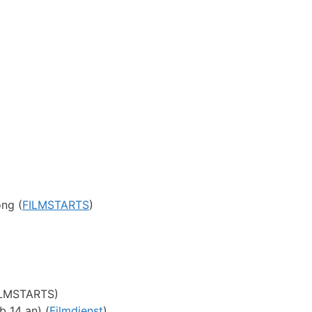
ng (
FILMSTARTS
)
(FILMSTARTS)
b 14 an) (
Filmdienst
)