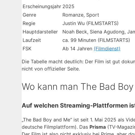
Erscheinungsjahr
2025
Genre
Romanze, Sport
Regie
Justin Wu (FILMSTARTS)
Hauptdarsteller
Noah Beck, Siena Agudong, Ja
Laufzeit
ca. 99 Minuten (FILMSTARTS)
FSK
Ab 14 Jahren
(Filmdienst)
Die Tabelle macht deutlich: Der Film ist gut dok
nicht von offizieller Seite.
Wo kann man The Bad Boy
Auf welchen Streaming-Plattformen ist
„The Bad Boy and Me“ ist seit 1. Mai 2025 als V
deutsche Filmplattform). Das
Prisma
(TV-Magazi
Der Film ist also nicht exklusiv bei Prime, aber d