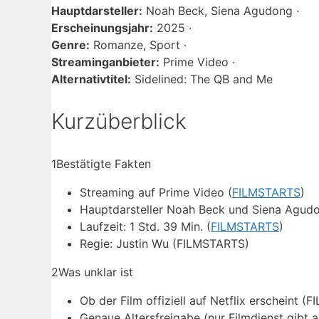
Hauptdarsteller:
Noah Beck, Siena Agudong ·
Erscheinungsjahr:
2025 ·
Genre:
Romanze, Sport ·
Streaminganbieter:
Prime Video ·
Alternativtitel:
Sidelined: The QB and Me
Kurzüberblick
1
Bestätigte Fakten
Streaming auf Prime Video (
FILMSTARTS
)
Hauptdarsteller Noah Beck und Siena Agudo
Laufzeit: 1 Std. 39 Min. (
FILMSTARTS
)
Regie: Justin Wu (FILMSTARTS)
2
Was unklar ist
Ob der Film offiziell auf Netflix erscheint 
Genaue Altersfreigabe (nur Filmdienst gibt a