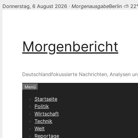
Donnerstag, 6 August 2026 ·
Morgenausgabe
Berlin ⛅ 22
Zum
Inhalt
springen
Morgenbericht
Deutschlandfokussierte Nachrichten, Analysen un
Menü
Startseite
Politik
Wirtschaft
Technik
Welt
Reportage