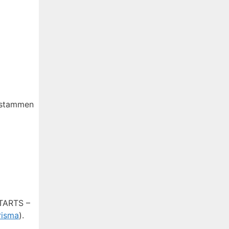
t stammen
TARTS –
risma
).