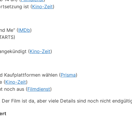
rtsetzung ist (
Kino-Zeit
)
nd Me“ (
IMDb
)
STARTS)
angekündigt (
Kino-Zeit
)
d Kaufplattformen wählen (
Prisma
)
e (
Kino-Zeit
)
ht noch aus (
Filmdienst
)
Der Film ist da, aber viele Details sind noch nicht endgülti
ert