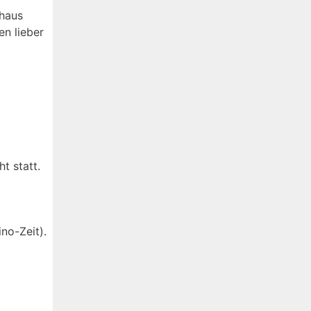
chaus
en lieber
t statt.
no-Zeit).