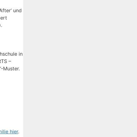
After‘ und
ert
).
hschule in
RTS –
-Muster.
lie hier
.