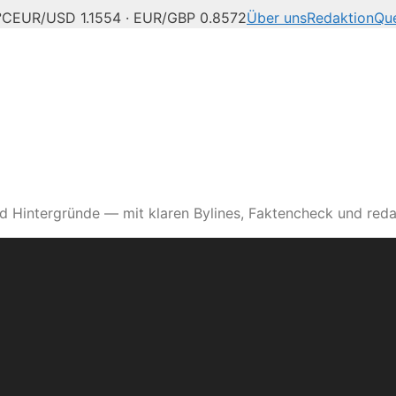
°C
EUR/USD 1.1554 · EUR/GBP 0.8572
Über uns
Redaktion
Que
d Hintergründe — mit klaren Bylines, Faktencheck und reda