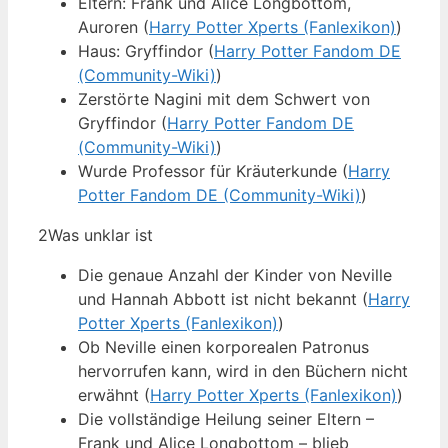
Eltern: Frank und Alice Longbottom,
Auroren (
Harry Potter Xperts (Fanlexikon)
)
Haus: Gryffindor (
Harry Potter Fandom DE
(Community-Wiki)
)
Zerstörte Nagini mit dem Schwert von
Gryffindor (
Harry Potter Fandom DE
(Community-Wiki)
)
Wurde Professor für Kräuterkunde (
Harry
Potter Fandom DE (Community-Wiki)
)
2
Was unklar ist
Die genaue Anzahl der Kinder von Neville
und Hannah Abbott ist nicht bekannt (
Harry
Potter Xperts (Fanlexikon)
)
Ob Neville einen korporealen Patronus
hervorrufen kann, wird in den Büchern nicht
erwähnt (
Harry Potter Xperts (Fanlexikon)
)
Die vollständige Heilung seiner Eltern –
Frank und Alice Longbottom – blieb