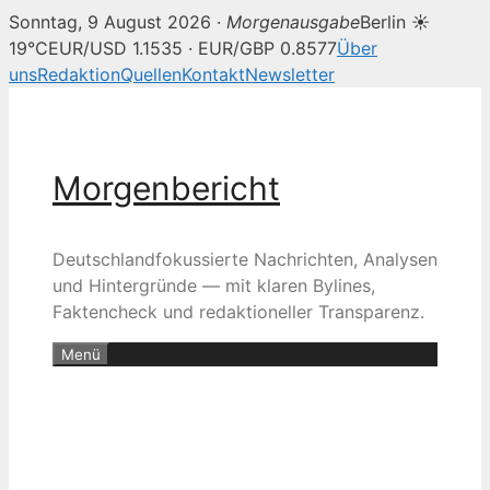
Sonntag, 9 August 2026 ·
Morgenausgabe
Berlin ☀
19°C
EUR/USD 1.1535 · EUR/GBP 0.8577
Über
uns
Redaktion
Quellen
Kontakt
Newsletter
Zum
Inhalt
springen
Morgenbericht
Deutschlandfokussierte Nachrichten, Analysen
und Hintergründe — mit klaren Bylines,
Faktencheck und redaktioneller Transparenz.
Menü