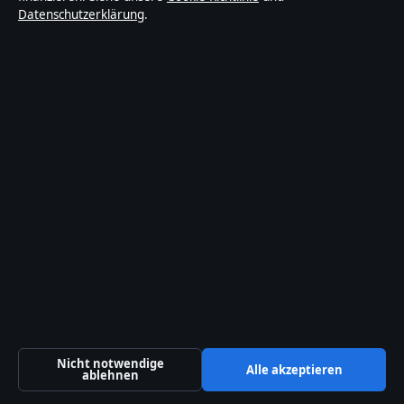
Datenschutzerklärung
.
Redaktion
Unsere Geschichte
Quellen & Standards
Vertrauen & Standards
Redaktionelle Richtlinien
Berichtigungspolitik
Barrierefreiheitserklärung
Datenschutzerklärung
Nicht notwendige
Alle akzeptieren
Über Morgenbericht in Kürze
ablehnen