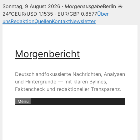
Sonntag, 9 August 2026 ·
Morgenausgabe
Berlin ☀
24°C
EUR/USD 1.1535 · EUR/GBP 0.8577
Über
uns
Redaktion
Quellen
Kontakt
Newsletter
Zum
Inhalt
springen
Morgenbericht
Deutschlandfokussierte Nachrichten, Analysen
und Hintergründe — mit klaren Bylines,
Faktencheck und redaktioneller Transparenz.
Menü